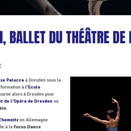
, BALLET DU THÉÂTRE DE 
E
nse Palucca
à Dresden sous la
 formation à
l’
Ecole
etourne alors à Dresden pour
et de l’Opéra de Dresden
où
kin
.
 Chemnitz
en Allemagne
de à la
Focus Dance