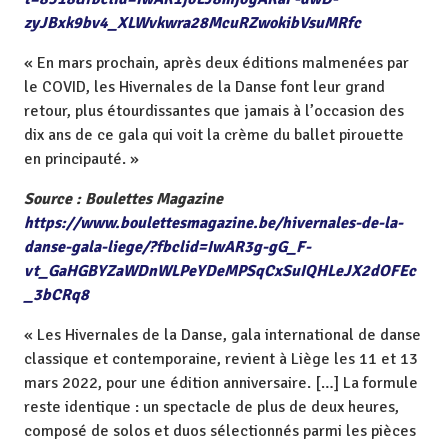
zyJBxk9bv4_XLWvkwra28McuRZwokibVsuMRfc
« En mars prochain, après deux éditions malmenées par
le COVID, les Hivernales de la Danse font leur grand
retour, plus étourdissantes que jamais à l’occasion des
dix ans de ce gala qui voit la crème du ballet pirouette
en principauté. »
Source : Boulettes Magazine
https://www.boulettesmagazine.be/hivernales-de-la-
danse-gala-liege/?fbclid=IwAR3g-gG_F-
vt_GaHGBYZaWDnWLPeYDeMPSqCxSuIQHLeJX2dOFEc
_3bCRq8
« Les Hivernales de la Danse, gala international de danse
classique et contemporaine, revient à Liège les 11 et 13
mars 2022, pour une édition anniversaire. […] La formule
reste identique : un spectacle de plus de deux heures,
composé de solos et duos sélectionnés parmi les pièces