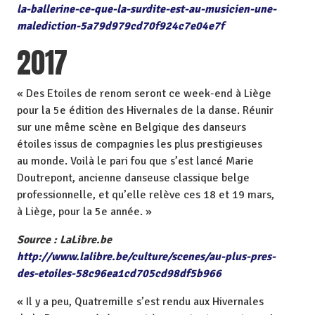
la-ballerine-ce-que-la-surdite-est-au-musicien-une-
malediction-5a79d979cd70f924c7e04e7f
2017
« Des Etoiles de renom seront ce week-end à Liège
pour la 5e édition des Hivernales de la danse. Réunir
sur une même scène en Belgique des danseurs
étoiles issus de compagnies les plus prestigieuses
au monde. Voilà le pari fou que s’est lancé Marie
Doutrepont, ancienne danseuse classique belge
professionnelle, et qu’elle relève ces 18 et 19 mars,
à Liège, pour la 5e année. »
Source : LaLibre.be
http://www.lalibre.be/culture/scenes/au-plus-pres-
des-etoiles-58c96ea1cd705cd98df5b966
« Il y a peu, Quatremille s’est rendu aux Hivernales