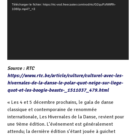
e
Télécharger le fichier: https://rtc-vod.freecaster.com/vod/rtc/G2quPzNWRh-
c
1080p.mp4?_=3
t
e
u
r
v
i
d
é
Source : RTC
o
https://www.rtc.be/article/culture/culturel-avec-les-
hivernales-de-la-danse-le-polar-quot-neige-sur-liege-
quot-et-les-boogie-beasts-_1511037_479.html
« Les 4 et 5 décembre prochains, le gala de danse
classique et contemporaine de renommée
internationale, Les Hivernales de la Danse, revient pour
une 9ème édition. L’événement est généralement
attendu; la dernière édition s’étant jouée à guichet