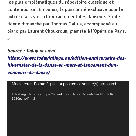
les plus emblématiques du répertoire classique et
contemporain. En bonus, la possibilité exclusive pour le
public d’assister à l’entrainement des danseurs étoiles
donné dimanche par Thomas Gallus, accompagné au
piano par Laurent Choukroun, pianiste à l’Opéra de Paris.
»
Source : Today in Liège
https://www.todayinliege.be/edition-anniversaire-des-
hivernales-de-la-danse-en-mars-et-lancement-dun-
concours-de-danse/
L
Media error: Format(s) not supported or source(s) not found
e
Télécharger le fichier: https://rtc-vod.freecaster.com/vod/rtc/6mHzUX0cNx-
c
1080p.mp4?_=2
t
e
u
r
v