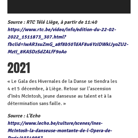
i
d
é
Source : RTC Télé Liège, à partir de 11:40
o
https://www.rtc.be/video/info/edition-du-22-02-
2022_1511873_307.html?
fbclid=IwAR3suZmG_a8f8b50TdAF8u6YzIDWkIJyoZU2-
MztI_8KASDzSdZALfF9oAo
2021
« Le Gala des Hivernales de la Danse se tiendra les
4 et 5 décembre, à Liège. Retour sur l’ascension
d’Inès McIntosh, jeune danseuse au talent et à la
détermination sans faille. »
Source : L’Echo
https://www.lecho.be/culture/scenes/Ines-
McIntosh-la-danseuse-montante-de-l-Opera-de-
Paris/10349987