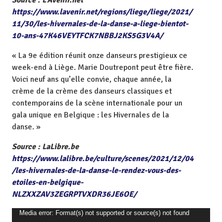
https://www.lavenir.net/regions/liege/liege/2021/
11/30/les-hivernales-de-la-danse-a-liege-bientot-
10-ans-47K46VEYTFCK7NBBJ2KS5G3V4A/
« La 9e édition réunit onze danseurs prestigieux ce
week-end à Liège. Marie Doutrepont peut être fière.
Voici neuf ans qu’elle convie, chaque année, la
crème de la crème des danseurs classiques et
contemporains de la scène internationale pour un
gala unique en Belgique : les Hivernales de la
danse. »
Source : LaLibre.be
https://www.lalibre.be/culture/scenes/2021/12/04
/les-hivernales-de-la-danse-le-rendez-vous-des-
etoiles-en-belgique-
NLZXXZAV3ZEGRPTVXDR36JE6OE/
L
Media error: Format(s) not supported or source(s) not found