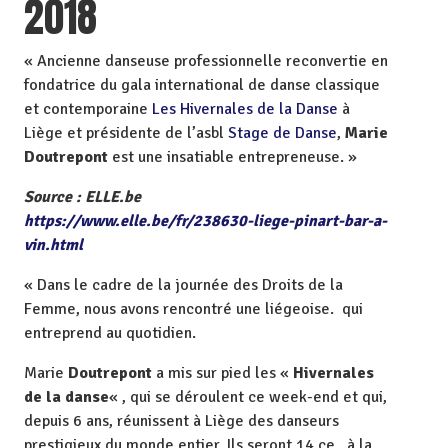
2018
« Ancienne danseuse professionnelle reconvertie en
fondatrice du gala international de danse classique
et contemporaine
Les Hivernales de la Danse
à
Liège et présidente de l’asbl
Stage de Danse
,
Marie
Doutrepont
est une insatiable entrepreneuse. »
Source : ELLE.be
https://www.elle.be/fr/238630-liege-pinart-bar-a-
vin.html
« Dans le cadre de la journée des Droits de la
Femme, nous avons rencontré une liégeoise. qui
entreprend au quotidien.
Marie
Doutrepont
a mis sur pied les «
Hivernales
de la danse
« , qui se déroulent ce week-end et qui,
depuis 6 ans, réunissent à Liège des danseurs
prestigieux du monde entier. Ils seront 14 ce , à la