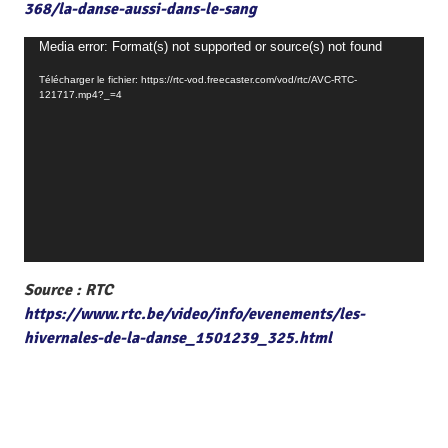
368/la-danse-aussi-dans-le-sang
L
Media error: Format(s) not supported or source(s) not found
e
Télécharger le fichier: https://rtc-vod.freecaster.com/vod/rtc/AVC-RTC-
c
121717.mp4?_=4
t
e
u
r
v
i
d
é
Source : RTC
o
https://www.rtc.be/video/info/evenements/les-
hivernales-de-la-danse_1501239_325.html