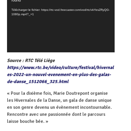
found
e
c
Télécharger le fichier: https://rtc-vod.freecaster.com/vod/rtc/vkYesZRyQG-
1080p.mp4?_=1
t
e
u
r
v
i
d
Source : RTC Télé Liège
é
https://www.rtc.be/video/culture/festival/hivernal
o
es-2022-un-nouvel-evenement-en-plus-des-galas-
de-danse_1512066_325.html
« Pour la dixième fois, Marie Doutrepont organise
les Hivernales de la Danse, un gala de danse unique
en son genre devenu un évènement incontournable.
Rencontre avec une passionnée dont le parcours
laisse bouche bée. »