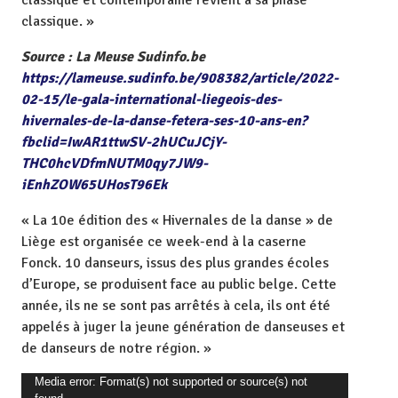
classique. »
Source : La Meuse Sudinfo.be
https://lameuse.sudinfo.be/908382/article/2022-
02-15/le-gala-international-liegeois-des-
hivernales-de-la-danse-fetera-ses-10-ans-en?
fbclid=IwAR1ttwSV-2hUCuJCjY-
THC0hcVDfmNUTM0qy7JW9-
iEnhZOW65UHosT96Ek
« La 10e édition des « Hivernales de la danse » de
Liège est organisée ce week-end à la caserne
Fonck. 10 danseurs, issus des plus grandes écoles
d’Europe, se produisent face au public belge. Cette
année, ils ne se sont pas arrêtés à cela, ils ont été
appelés à juger la jeune génération de danseuses et
de danseurs de notre région. »
L
Media error: Format(s) not supported or source(s) not