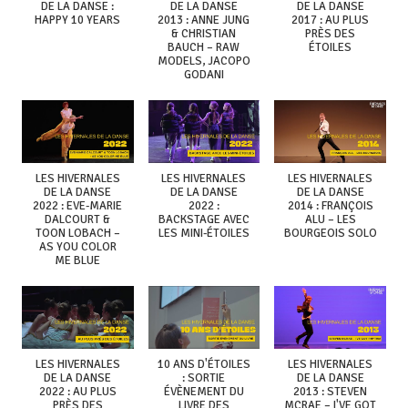
DE LA DANSE :
DE LA DANSE
DE LA DANSE
HAPPY 10 YEARS
2013 : ANNE JUNG
2017 : AU PLUS
& CHRISTIAN
PRÈS DES
BAUCH – RAW
ÉTOILES
MODELS, JACOPO
GODANI
LES HIVERNALES
LES HIVERNALES
LES HIVERNALES
DE LA DANSE
DE LA DANSE
DE LA DANSE
2022 : EVE-MARIE
2022 :
2014 : FRANÇOIS
DALCOURT &
BACKSTAGE AVEC
ALU – LES
TOON LOBACH –
LES MINI-ÉTOILES
BOURGEOIS SOLO
AS YOU COLOR
ME BLUE
LES HIVERNALES
10 ANS D'ÉTOILES
LES HIVERNALES
DE LA DANSE
: SORTIE
DE LA DANSE
2022 : AU PLUS
ÉVÈNEMENT DU
2013 : STEVEN
PRÈS DES
LIVRE DES
MCRAE – I'VE GOT