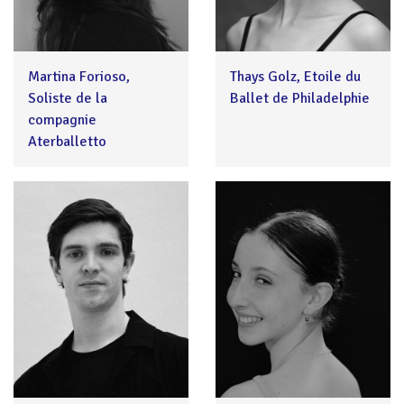
Martina Forioso,
Thays Golz, Etoile du
Soliste de la
Ballet de Philadelphie
compagnie
Aterballetto