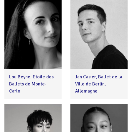
Lou Beyne, Etoile des
Jan Casier, Ballet de la
Ballets de Monte-
Ville de Berlin,
Carlo
Allemagne