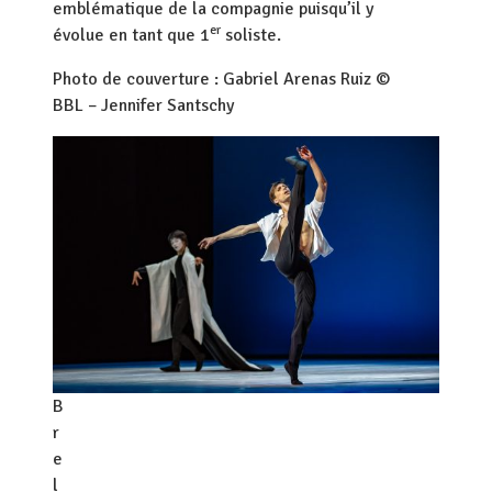
emblématique de la compagnie puisqu’il y
er
évolue en tant que 1
soliste.
Photo de couverture : Gabriel Arenas Ruiz ©
BBL – Jennifer Santschy
B
r
e
l