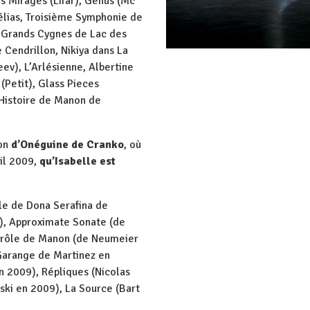
es Mirages (Lifar), Genus (Mc
élias, Troisième Symphonie de
e Grands Cygnes de Lac des
 Cendrillon, Nikiya dans La
v), L’Arlésienne, Albertine
(Petit), Glass Pieces
l’Histoire de Manon de
ion
d’Onéguine de Cranko
, où
ril 2009,
qu’Isabelle est
ôle de Dona Serafina de
1), Approximate Sonate (de
 rôle de Manon (de Neumeier
 Garange de Martinez en
n 2009), Répliques (Nicolas
nski en 2009), La Source (Bart