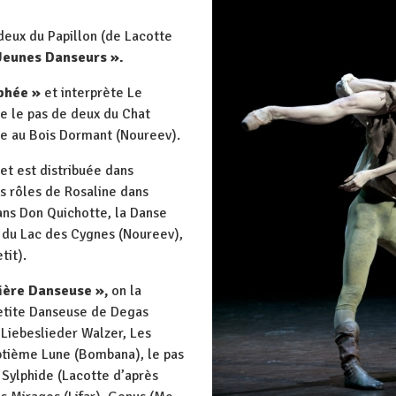
 deux du Papillon (de Lacotte
Jeunes Danseurs ».
phée »
et interprète Le
e le pas de deux du Chat
le au Bois Dormant (Noureev).
et est distribuée dans
es rôles de Rosaline dans
ans Don Quichotte, la Danse
s du Lac des Cygnes (Noureev),
tit).
ière Danseuse »,
on la
Petite Danseuse de Degas
Liebeslieder Walzer, Les
tième Lune (Bombana), le pas
 Sylphide (Lacotte d’après