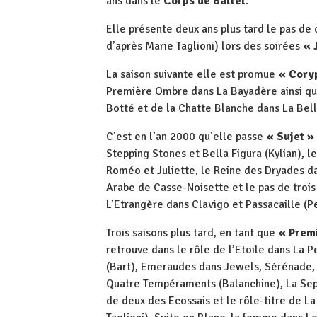
ans dans le
Corps de Ballet
.
Elle présente deux ans plus tard le pas de
d’après Marie Taglioni) lors des soirées
« 
La saison suivante elle est promue
« Cory
Première Ombre dans La Bayadère ainsi qu
Botté et de la Chatte Blanche dans La Bel
C’est en l’an 2000 qu’elle passe
« Sujet »
Stepping Stones et Bella Figura (Kylian), l
Roméo et Juliette, le Reine des Dryades d
Arabe de Casse-Noisette et le pas de troi
L’Etrangère dans Clavigo et Passacaille (Pe
Trois saisons plus tard, en tant que
« Prem
retrouve dans le rôle de l’Etoile dans La 
(Bart), Emeraudes dans Jewels, Sérénade, 
Quatre Tempéraments (Balanchine), La Sep
de deux des Ecossais et le rôle-titre de La