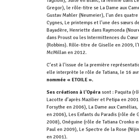
Taglioni), Suite en Blanc, la femme dans L
Gregor), le rôle-titre se La Dame aux Cam
Gustav Mahler (Neumeier), l’un des quatr
Cygnes, Le printemps et l’une des sœurs de
Bayadère, Henriette dans Raymonda (Nouree
dans Proust ou les Intermittences du Cœur 
(Robbins). Rôle-titre de Giselle en 2009, 
McMillan en 2012.
C’est à l’issue de la première représentat
elle interprète le rôle de Tatiana, le 16 av
nommée « ETOILE ».
Ses créations à l’Opéra
sont : Paquita (r
Lacotte d’après Mazilier et Petipa en 200
Forsythe en 2006), La Dame aux Camélias,
en 2006), Les Enfants du Paradis (rôle de
2008), Onéguine (rôle de Tatiana Cronko e
Paul en 2009), Le Spectre de la Rose (Niji
en 2001).