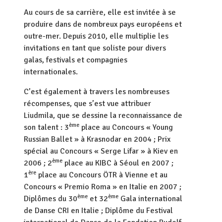
Au cours de sa carrière, elle est invitée à se
produire dans de nombreux pays européens et
outre-mer. Depuis 2010, elle multiplie les
invitations en tant que soliste pour divers
galas, festivals et compagnies
internationales.
C’est également à travers les nombreuses
récompenses, que s’est vue attribuer
Liudmila, que se dessine la reconnaissance de
ème
son talent : 3
place au Concours « Young
Russian Ballet » à Krasnodar en 2004 ; Prix
spécial au Concours « Serge Lifar » à Kiev en
ème
2006 ; 2
place au KIBC à Séoul en 2007 ;
ère
1
place au Concours ÖTR à Vienne et au
Concours « Premio Roma » en Italie en 2007 ;
ème
ème
Diplômes du 30
et 32
Gala international
de Danse CRI en Italie ; Diplôme du Festival