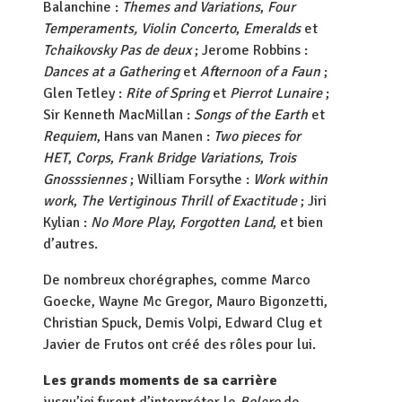
Balanchine :
Themes and Variations
,
Four
Temperaments,
Violin Concerto
,
Emeralds
et
Tchaikovsky Pas de deux
; Jerome Robbins :
Dances at a Gathering
et
Afternoon of a Faun
;
Glen Tetley :
Rite of Spring
et
Pierrot Lunaire
;
Sir Kenneth MacMillan :
Songs of the Earth
et
Requiem
, Hans van Manen :
Two pieces for
HET
,
Corps
,
Frank Bridge Variations
,
Trois
Gnosssiennes
; William Forsythe :
Work within
work
,
The Vertiginous Thrill of Exactitude
; Jiri
Kylian :
No More Play
,
Forgotten Land
, et bien
d’autres.
De nombreux chorégraphes, comme Marco
Goecke, Wayne Mc Gregor, Mauro Bigonzetti,
Christian Spuck, Demis Volpi, Edward Clug et
Javier de Frutos ont créé des rôles pour lui.
Les grands moments de sa carrière