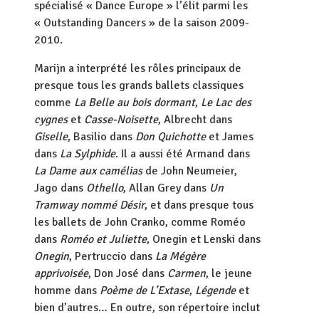
spécialisé « Dance Europe » l’élit parmi les
« Outstanding Dancers » de la saison 2009-
2010.
Marijn a interprété les rôles principaux de
presque tous les grands ballets classiques
comme
La Belle au bois dormant
,
Le Lac des
cygnes
et
Casse-Noisette
, Albrecht dans
Giselle
, Basilio dans
Don Quichotte
et James
dans
La Sylphide
. Il a aussi été Armand dans
La Dame aux camélias
de John Neumeier,
Jago dans
Othello
, Allan Grey dans
Un
Tramway nommé
Désir
, et dans presque tous
les ballets de John Cranko, comme Roméo
dans
Roméo et Juliette
, Onegin et Lenski dans
Onegin
, Pertruccio dans
La Mégère
apprivoisée
, Don José dans
Carmen
, le jeune
homme dans
Poème de L’Extase
,
Légende
et
bien d’autres… En outre, son répertoire inclut