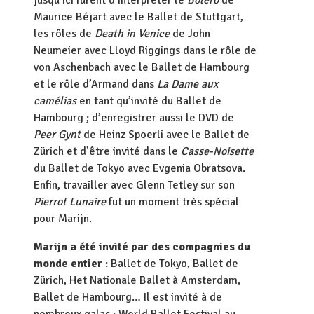
jusqu’ici furent d’interpréter le
Bolero
de
Maurice Béjart avec le Ballet de Stuttgart,
les rôles de
Death in Venice
de John
Neumeier avec Lloyd Riggings dans le rôle de
von Aschenbach avec le Ballet de Hambourg
et le rôle d’Armand dans
La Dame aux
camélias
en tant qu’invité du Ballet de
Hambourg ; d’enregistrer aussi le DVD de
Peer Gynt
de Heinz Spoerli avec le Ballet de
Zürich et d’être invité dans le
Casse-Noisette
du Ballet de Tokyo avec Evgenia Obratsova.
Enfin, travailler avec Glenn Tetley sur son
Pierrot Lunaire
fut un moment très spécial
pour Marijn.
Marijn a été
invité
par des compagnies du
monde entier
: Ballet de Tokyo, Ballet de
Zürich, Het Nationale Ballet à Amsterdam,
Ballet de Hambourg… Il est invité à de