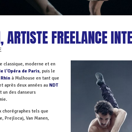
, ARTISTE FREELANCE INT
E
se classique, moderne et en
de l’Opéra de Paris
, puis le
 Rhin
à Mulhouse en tant que
 et après deux années au
NDT
t un des danseurs
nie.
x chorégraphes tels que
te, Prejlocaj, Van Manen,