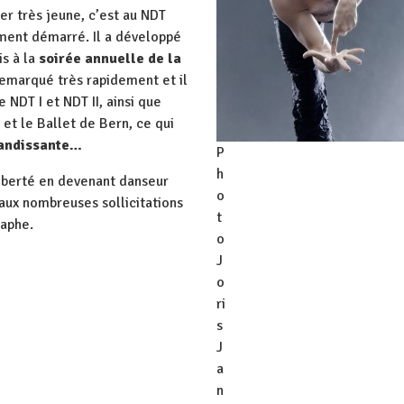
 très jeune, c’est au NDT
ment démarré. Il a développé
is à la
soirée annuelle de la
 remarqué très rapidement et il
NDT I et NDT II, ainsi que
et le Ballet de Bern, ce qui
randissante…
P
h
liberté en devenant danseur
o
aux nombreuses sollicitations
t
raphe.
o
J
o
ri
s
J
a
n