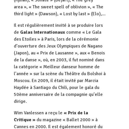
(Kylian), « Sonate » (Béjart), « The grey
area », « The sweet spell of oblivion », « The
third light » (Dawson), « Lost by last » (Elo),…
Il est régulièrement invité à se produire lors
de
Galas Internationaux
comme « Le Gala
des Etoiles » à Paris, lors de la cérémonie
d’ouverture des Jeux Olympiques de Nagano
(Japon), au « Prix de Lausanne », aux « Benois
de la danse », où, en 2003, il fut nominé dans
la catégorie « Meilleur danseur homme de
l’année » sur la scène du Théâtre du Bolshoi à
Moscou. En 2009, il était invité par Marcia
Haydée à Santiago du Chili, pour le gala du
50ème anniversaire de la compagnie qu’elle
dirige.
Wim Vanlessen a reçu le
« Prix de la
Critique »
du magazine « Ballet 2000 » à
Cannes en 2000. Il est également honoré du