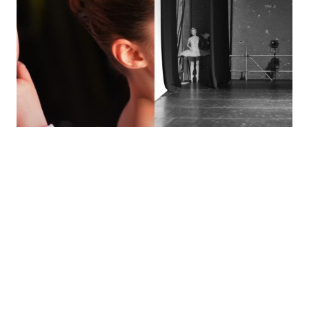
©
2012-2026
Les Hivernales de la Danse
- Tous droits réservés
Vie
privée
Français
English
Adret & Ubac